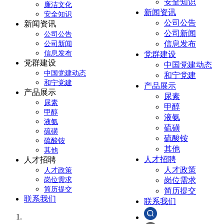
安全知识
廉洁文化
新闻资讯
安全知识
公司公告
新闻资讯
公司新闻
公司公告
信息发布
公司新闻
信息发布
党群建设
党群建设
中国党建动态
中国党建动态
和宁党建
和宁党建
产品展示
产品展示
尿素
尿素
甲醇
甲醇
液氨
液氨
硫磺
硫磺
硫酸铵
硫酸铵
其他
其他
人才招聘
人才招聘
人才政策
人才政策
岗位需求
岗位需求
简历提交
简历提交
联系我们
联系我们