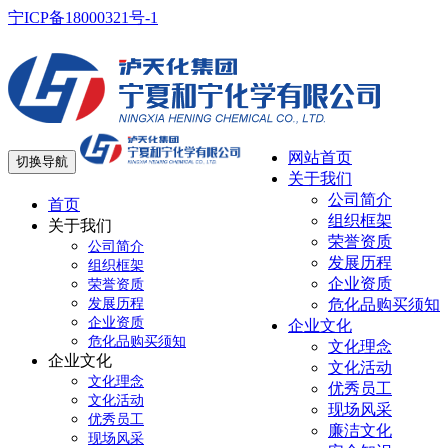
宁ICP备18000321号-1
网站首页
切换导航
关于我们
公司简介
首页
组织框架
关于我们
荣誉资质
公司简介
发展历程
组织框架
企业资质
荣誉资质
发展历程
危化品购买须知
企业资质
企业文化
危化品购买须知
文化理念
企业文化
文化活动
文化理念
优秀员工
文化活动
现场风采
优秀员工
廉洁文化
现场风采