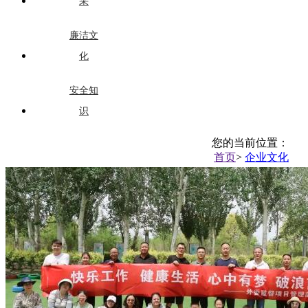
采
廉洁文
化
安全知
识
您的当前位置：
首页
>
企业文化